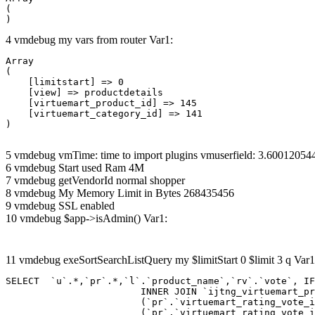
(

4 vmdebug my vars from router Var1:
Array

(

    [limitstart] => 0

    [view] => productdetails

    [virtuemart_product_id] => 145

    [virtuemart_category_id] => 141

5 vmdebug vmTime: time to import plugins vmuserfield: 3.6001205
6 vmdebug Start used Ram 4M
7 vmdebug getVendorId normal shopper
8 vmdebug My Memory Limit in Bytes 268435456
9 vmdebug SSL enabled
10 vmdebug $app->isAdmin() Var1:
11 vmdebug exeSortSearchListQuery my $limitStart 0 $limit 3 q Var1
SELECT  `u`.*,`pr`.*,`l`.`product_name`,`rv`.`vote`, IF
			INNER JOIN `ijtng_virtuemart_products_ru_ru` AS `l` ON `l`.`virtuemart_product_id` = `pr`.`virtuemart_product_id`  LEFT JOIN `ijtng_virtuemart_rating_votes` AS `rv` on

			(`pr`.`virtuemart_rating_vote_id` IS NOT NULL AND `rv`.`virtuemart_rating_vote_id`=`pr`.`virtuemart_rating_vote_id` ) XOR

			(`pr`.`virtuemart_rating_vote_id` IS NULL AND (`rv`.`virtuemart_product_id`=`pr`.`virtuemart_product_id` and `rv`.`created_by`=`pr`.`created_by`) )
