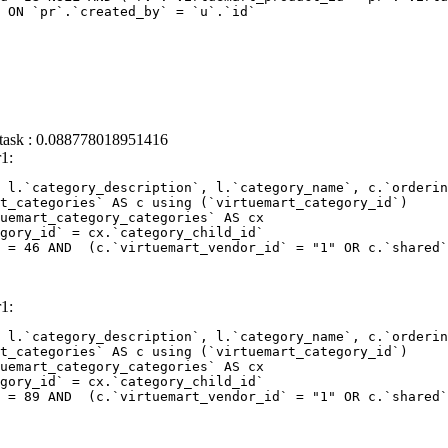
 task : 0.088778018951416
1:
 l.`category_description`, l.`category_name`, c.`orderin
 = 46 AND  (c.`virtuemart_vendor_id` = "1" OR c.`shared`
1:
 l.`category_description`, l.`category_name`, c.`orderin
 = 89 AND  (c.`virtuemart_vendor_id` = "1" OR c.`shared`