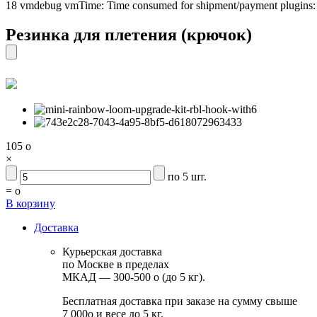
18 vmdebug vmTime: Time consumed for shipment/payment plugins
Резинка для плетения (крючок)
105
o
×
по 5 шт.
=
o
В корзину
Доставка
Курьерская доставка
по Москве в пределах
МКАД — 300-500
o
(до 5 кг).
Бесплатная доставка при заказе на сумму свыше
7 000
o
и весе до 5 кг.