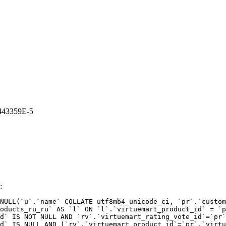
4443359E-5
:
NULL(`u`.`name` COLLATE utf8mb4_unicode_ci, `pr`.`custom