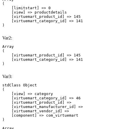
(

    [limitstart] => 0

    [view] => productdetails

    [virtuemart_product_id] => 145

    [virtuemart_category_id] => 141

Var2:
Array

(

    [virtuemart_product_id] => 145

    [virtuemart_category_id] => 141

Var3:
stdClass Object

(

    [view] => category

    [virtuemart_category_id] => 46

    [virtuemart_product_id] => 

    [virtuemart_manufacturer_id] => 

    [virtuemart_vendor_id] => 

    [component] => com_virtuemart

Array
