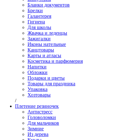
Бланки документов
Брелки
Галантерея
Гигиена
Для школы
Жвачка и леденцы
Зажигалки
Иконы нательные
Канцтовары
Карты и атласы
Косметика и парфюмерия
Напитки
Обложки
Подарки и цветы
Товары для праздника
Упаковка
Хозтовары
/
Плетение резиночек
Антистресс
Головоломки
Для мальчиков
Зимние
Из дерева
Куклы