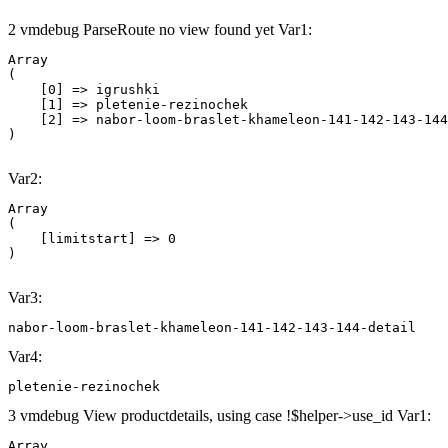
2 vmdebug ParseRoute no view found yet Var1:
Array

(

    [0] => igrushki

    [1] => pletenie-rezinochek

    [2] => nabor-loom-braslet-khameleon-141-142-143-144
Var2:
Array

(

    [limitstart] => 0

Var3:
nabor-loom-braslet-khameleon-141-142-143-144-detail
Var4:
pletenie-rezinochek
3 vmdebug View productdetails, using case !$helper->use_id Var1:
Array
