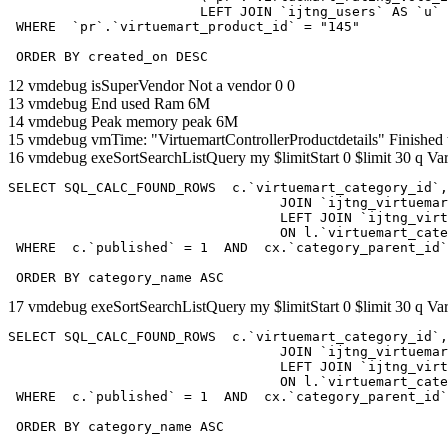
			LEFT JOIN `ijtng_users` AS `u`	ON `pr`.`created_by` = `u`.`id` 

 WHERE  `pr`.`virtuemart_product_id` = "145" 

 ORDER BY created_on DESC
12 vmdebug isSuperVendor Not a vendor 0 0
13 vmdebug End used Ram 6M
14 vmdebug Peak memory peak 6M
15 vmdebug vmTime: "VirtuemartControllerProductdetails" Finished
16 vmdebug exeSortSearchListQuery my $limitStart 0 $limit 30 q Var
SELECT SQL_CALC_FOUND_ROWS  c.`virtuemart_category_id`,
				  JOIN `ijtng_virtuemart_categories` AS c using (`virtuemart_category_id`)

				  LEFT JOIN `ijtng_virtuemart_category_categories` AS cx

				  ON l.`virtuemart_category_id` = cx.`category_child_id` 

 WHERE  c.`published` = 1  AND  cx.`category_parent_id`
 ORDER BY category_name ASC
17 vmdebug exeSortSearchListQuery my $limitStart 0 $limit 30 q Var
SELECT SQL_CALC_FOUND_ROWS  c.`virtuemart_category_id`,
				  JOIN `ijtng_virtuemart_categories` AS c using (`virtuemart_category_id`)

				  LEFT JOIN `ijtng_virtuemart_category_categories` AS cx

				  ON l.`virtuemart_category_id` = cx.`category_child_id` 

 WHERE  c.`published` = 1  AND  cx.`category_parent_id`
 ORDER BY category_name ASC