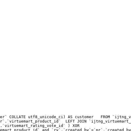
er` COLLATE utf8_unicode_ci) AS customer   FROM `ijtng_v