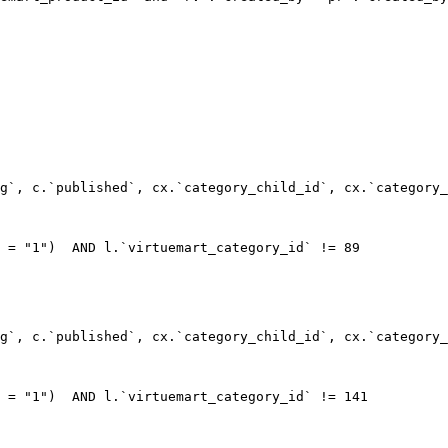
g`, c.`published`, cx.`category_child_id`, cx.`category_
 = "1")  AND l.`virtuemart_category_id` != 89

g`, c.`published`, cx.`category_child_id`, cx.`category_
 = "1")  AND l.`virtuemart_category_id` != 141
