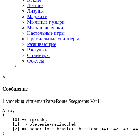
Летние
Лизуны
Маджики
Мыльные пузыри
Мягкие игрушки
Настольные игры
Премиальные спиннеры
Развивающие
Растушки
Спиннеры
Фокусы
/
×
Сообщение
1 vmdebug virtuemartParseRoute $segments Var1:
Array

(

    [0] => igrushki

    [1] => pletenie-rezinochek

    [2] => nabor-loom-braslet-khameleon-141-142-143-144