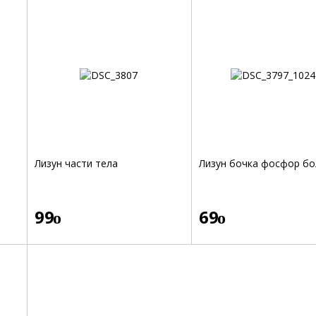
Лизун части тела
Лизун бочка фосфор бо
99
69
o
o