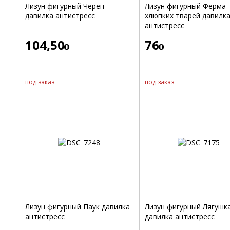
Лизун фигурный Череп
Лизун фигурный Ферма
давилка антистресс
хлюпких тварей давилк
антистресс
104,50
76
o
o
под заказ
под заказ
Лизун фигурный Паук давилка
Лизун фигурный Лягушк
антистресс
давилка антистресс