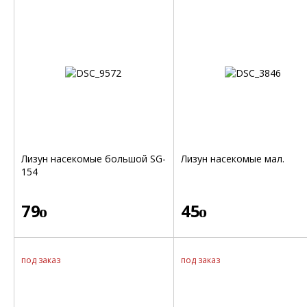
Лизун насекомые большой SG-
Лизун насекомые мал.
154
79
45
o
o
под заказ
под заказ