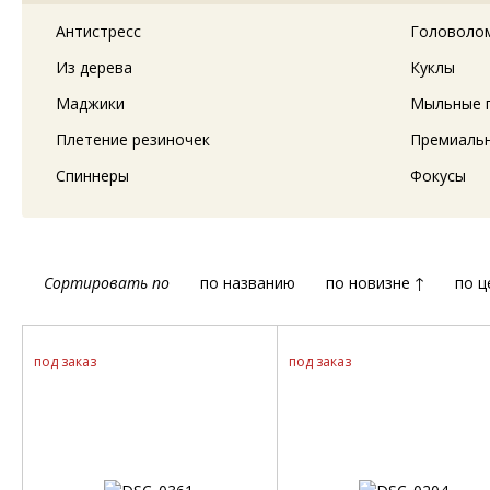
Антистресс
Головоло
Из дерева
Куклы
Маджики
Мыльные 
Плетение резиночек
Премиальн
Спиннеры
Фокусы
Сортировать по
по названию
по новизне ↑
по ц
под заказ
под заказ