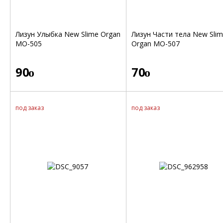
Лизун Улыбка New Slime Organ
Лизун Части тела New Sli
MO-505
Organ МО-507
90
70
o
o
под заказ
под заказ