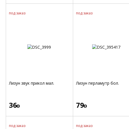
под заказ
под заказ
Лизун звук прикол мал.
Лизун перламутр бол.
36
79
o
o
под заказ
под заказ