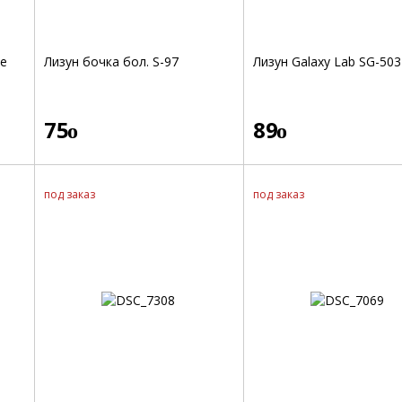
me
Лизун бочка бол. S-97
Лизун Galaxy Lab SG-503
75
89
o
o
под заказ
под заказ