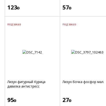
123
57
o
o
под заказ
под заказ
Лизун фигурный Курица
Лизун бочка фосфор мал.
давилка антистресс
95
27
o
o