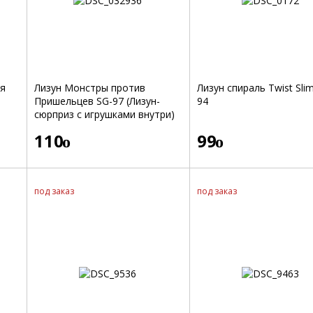
ся
Лизун Монстры против
Лизун спираль Twist Sli
Пришельцев SG-97 (Лизун-
94
сюрприз с игрушками внутри)
110
99
o
o
под заказ
под заказ