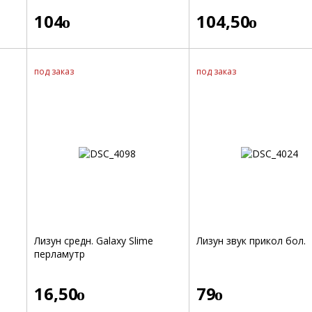
104
104,50
o
o
под заказ
под заказ
Лизун средн. Galaxy Slime
Лизун звук прикол бол.
перламутр
16,50
79
o
o