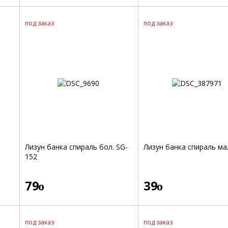
под заказ
под заказ
Лизун банка спираль бол. SG-
Лизун банка спираль ма
152
79
39
o
o
под заказ
под заказ