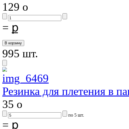
129
o
=
ք
995 шт.
Резинка для плетения в па
35
o
по 5 шт.
=
ք