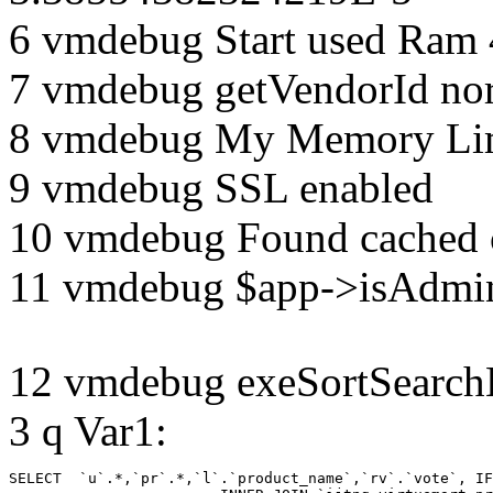
6 vmdebug Start used Ram
7 vmdebug getVendorId no
8 vmdebug My Memory Lim
9 vmdebug SSL enabled
10 vmdebug Found cached 
11 vmdebug $app->isAdmin
12 vmdebug exeSortSearchLi
3 q Var1:
SELECT  `u`.*,`pr`.*,`l`.`product_name`,`rv`.`vote`, IF