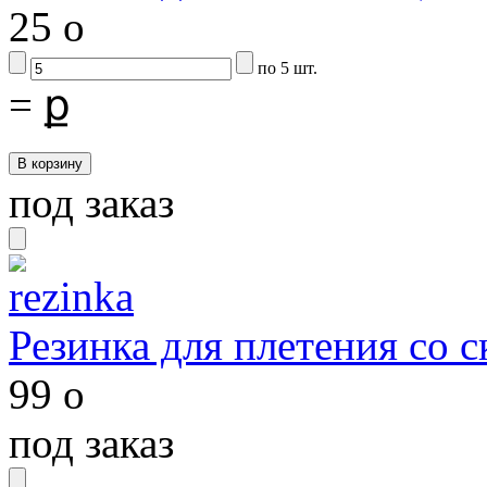
25
o
по 5 шт.
=
ք
под заказ
Резинка для плетения со 
99
o
под заказ