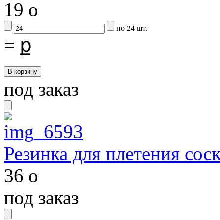
19
o
по 24 шт.
=
ք
под заказ
Резинка для плетения сос
36
o
под заказ