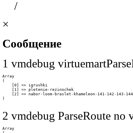
/
×
Сообщение
1 vmdebug virtuemartParse
Array

(

    [0] => igrushki

    [1] => pletenie-rezinochek

    [2] => nabor-loom-braslet-khameleon-141-142-143-144
2 vmdebug ParseRoute no v
Array

(
