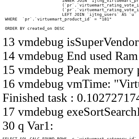
			INNER JOIN `ijtng_virtuemart_products_ru_ru` AS `l` ON `l`.`virtuemart_product_id` = `pr`.`virtuemart_product_id`  LEFT JOIN `ijtng_virtuemart_rating_votes` AS `rv` on

			(`pr`.`virtuemart_rating_vote_id` IS NOT NULL AND `rv`.`virtuemart_rating_vote_id`=`pr`.`virtuemart_rating_vote_id` ) XOR

			(`pr`.`virtuemart_rating_vote_id` IS NULL AND (`rv`.`virtuemart_product_id`=`pr`.`virtuemart_product_id` and `rv`.`created_by`=`pr`.`created_by`) )

			LEFT JOIN `ijtng_users` AS `u`	ON `pr`.`created_by` = `u`.`id` 

 WHERE  `pr`.`virtuemart_product_id` = "181" 

 ORDER BY created_on DESC
13 vmdebug isSuperVendor 
14 vmdebug End used Ra
15 vmdebug Peak memory 
16 vmdebug vmTime: "Virtu
Finished task : 0.1027271
17 vmdebug exeSortSearchLi
30 q Var1:
SELECT SQL_CALC_FOUND_ROWS  c.`virtuemart_category_id`,