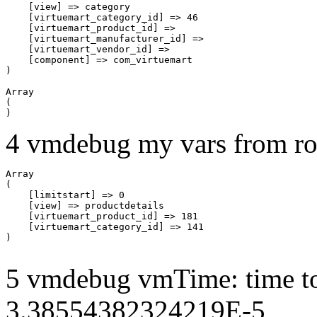
    [view] => category

    [virtuemart_category_id] => 46

    [virtuemart_product_id] => 

    [virtuemart_manufacturer_id] => 

    [virtuemart_vendor_id] => 

    [component] => com_virtuemart

Array

(

4 vmdebug my vars from ro
Array

(

    [limitstart] => 0

    [view] => productdetails

    [virtuemart_product_id] => 181

    [virtuemart_category_id] => 141

5 vmdebug vmTime: time to
3.38554382324219E-5