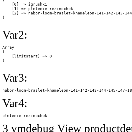
    [0] => igrushki

    [1] => pletenie-rezinochek

    [2] => nabor-loom-braslet-khameleon-141-142-143-144
Var2:
Array

(

    [limitstart] => 0

Var3:
nabor-loom-braslet-khameleon-141-142-143-144-145-147-18
Var4:
pletenie-rezinochek
3 vmdebug View productdeta