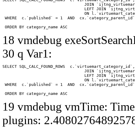
				  JOIN `ijtng_virtuemart_categories` AS c using (`virtuemart_category_id`)

				  LEFT JOIN `ijtng_virtuemart_category_categories` AS cx

				  ON l.`virtuemart_category_id` = cx.`category_child_id` 

 WHERE  c.`published` = 1  AND  cx.`category_parent_id`
 ORDER BY category_name ASC
18 vmdebug exeSortSearchLi
30 q Var1:
SELECT SQL_CALC_FOUND_ROWS  c.`virtuemart_category_id`,
				  JOIN `ijtng_virtuemart_categories` AS c using (`virtuemart_category_id`)

				  LEFT JOIN `ijtng_virtuemart_category_categories` AS cx

				  ON l.`virtuemart_category_id` = cx.`category_child_id` 

 WHERE  c.`published` = 1  AND  cx.`category_parent_id`
 ORDER BY category_name ASC
19 vmdebug vmTime: Time 
plugins: 2.4080276489257