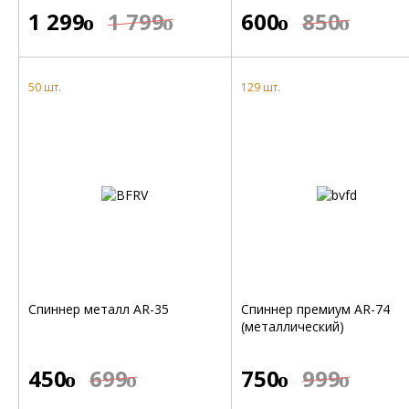
алюминий)
1 299
1 799
600
850
o
o
o
o
50 шт.
129 шт.
Спиннер металл AR-35
Спиннер премиум AR-74
(металлический)
450
699
750
999
o
o
o
o