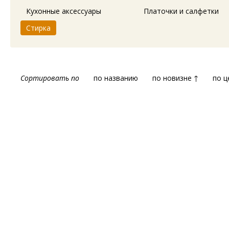
Кухонные аксессуары
Платочки и салфетки
Стирка
Сортировать по
по названию
по новизне ↑
по ц